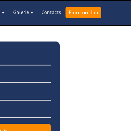
s
Galerie
Contacts
7