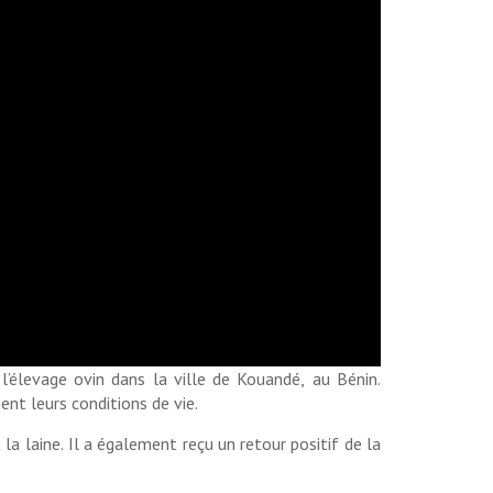
l’élevage ovin dans la ville de Kouandé, au Bénin.
ent leurs conditions de vie.
la laine. Il a également reçu un retour positif de la