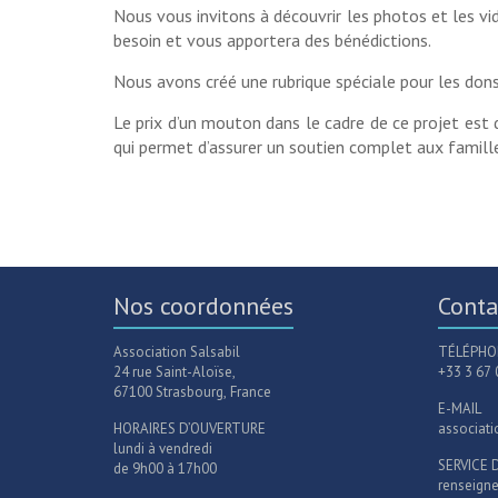
Nous vous invitons à découvrir les photos et les vid
besoin et vous apportera des bénédictions.
Nous avons créé une rubrique spéciale pour les dons 
Le prix d’un mouton dans le cadre de ce projet est 
qui permet d’assurer un soutien complet aux familles
Nos coordonnées
Conta
Association Salsabil
TÉLÉPHON
24 rue Saint-Aloïse,
+33 3 67 
67100 Strasbourg, France
E-MAIL
HORAIRES D’OUVERTURE
associat
lundi à vendredi
SERVICE 
de 9h00 à 17h00
renseign