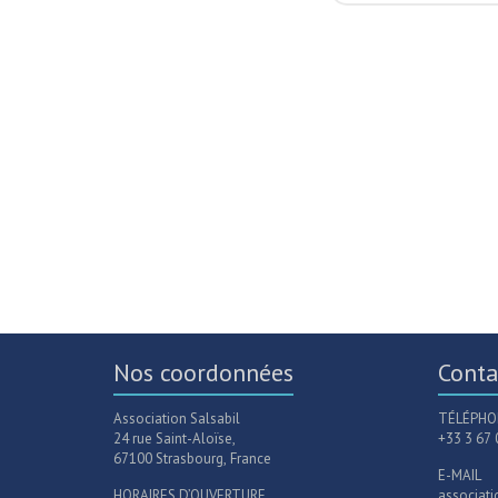
Nos coordonnées
Conta
Association Salsabil
TÉLÉPHON
24 rue Saint-Aloïse,
+33 3 67 
67100 Strasbourg, France
E-MAIL
HORAIRES D’OUVERTURE
associat