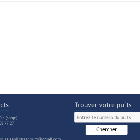
cts
Trouver votre puits
E (siège)
08 77 27
ion.salsabil.strasbourg@gmail.com