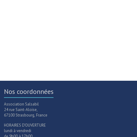
Nos coordonnées
Association Salsabil
24 rue Saint-Aloïse,
67100 Strasbourg, France
HORAIRES D’OUVERTURE
lundi à vendredi
de 9h00 à 17h00