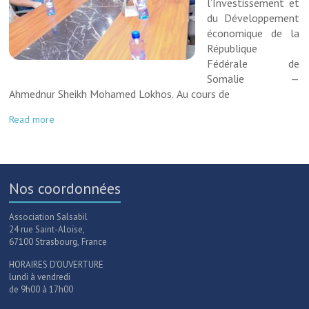
l’Investissement et
du Développement
économique de la
République
Fédérale de
Somalie —
Ahmednur Sheikh Mohamed Lokhos. Au cours de
Read more
Nos coordonnées
Association Salsabil
24 rue Saint-Aloïse,
67100 Strasbourg, France
HORAIRES D’OUVERTURE
lundi à vendredi
de 9h00 à 17h00